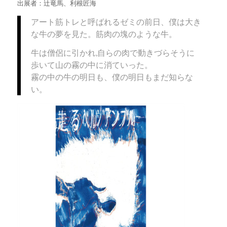
出展者：辻竜馬、利根匠海
アート筋トレと呼ばれるゼミの前日、僕は大き
な牛の夢を見た。筋肉の塊のような牛。
牛は僧侶に引かれ,自らの肉で動きづらそうに
歩いて山の霧の中に消ていった。
霧の中の牛の明日も、僕の明日もまだ知らな
い。