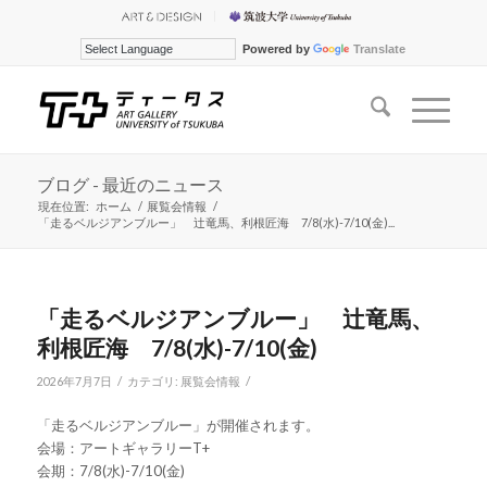
Powered by
Translate
ブログ - 最近のニュース
現在位置:
ホーム
/
展覧会情報
/
「走るベルジアンブルー」 辻竜馬、利根匠海 7/8(水)-7/10(金)...
「走るベルジアンブルー」 辻竜馬、
利根匠海 7/8(水)-7/10(金)
/
/
2026年7月7日
カテゴリ:
展覧会情報
「走るベルジアンブルー」が開催されます。
会場：アートギャラリーT+
会期：7/8(水)-7/10(金)