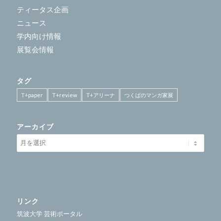
ティータス企画
ニュース
学内向け情報
展覧会情報
タグ
T+paper
T+review
T+アリーナ
つくばのマンガ家展
アーカイブ
リンク
筑波大学 芸術ポータル