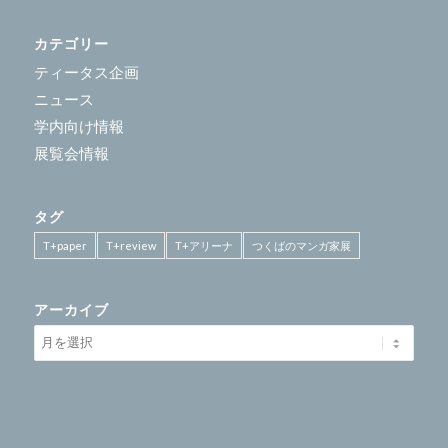
カテゴリー
ティータス企画
ニュース
学内向け情報
展覧会情報
タグ
T+paper
T+review
T+アリーナ
つくばのマンガ家展
アーカイブ