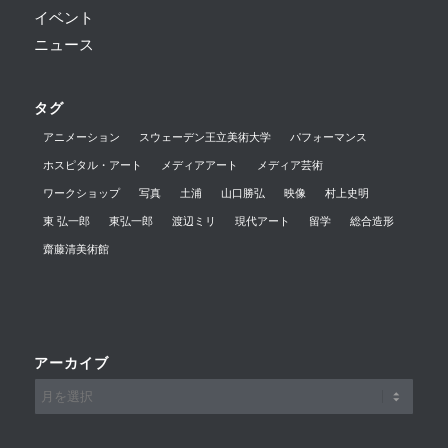
イベント
ニュース
タグ
アニメーション
スウェーデン王立美術大学
パフォーマンス
ホスピタル・アート
メディアアート
メディア芸術
ワークショップ
写真
土浦
山口勝弘
映像
村上史明
東 弘⼀郎
東弘一郎
渡辺ミリ
現代アート
留学
総合造形
齋藤清美術館
アーカイブ