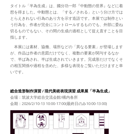
タイトル「半為生成」は、國分功一郎『中動態の世界』などに着
想を得ました。中動態とは、「する／される」という分け方では
とらえきれない行為のあり方を示す造語です。本展では制作とい
う行為を、作者が完全にコントロールするものでも、外部に委ね
切るものでもない、その間の生成の過程として捉え直すことを目
指します。
本展には素材、協働、場所などの「異なる要素」が登場します
が、作品は作者の意図だけでなく、複数の要素が関与するなか
で、半ば為され、半ば生成されていきます。完成形だけでなくそ
の相互関係や過程を含めた、多様な表現をご覧いただけますと幸
いです。
総合造形制作演習 / 現代美術表現演習 成果展「半為生成」
会場：筑波大学総合交流会館/構内各所
会期：2026/2/10-13 10:00-17:00(最終日のみ10:00-13:00)