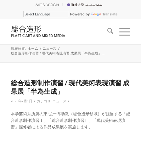
Powered by
Translate
現在位置:
ホーム
/
ニュース
/
総合造形制作演習 / 現代美術表現演習 成果展「半為生成」...
総合造形制作演習 / 現代美術表現演習 成
果展「半為生成」
/
/
2026年2月1日
カテゴリ:
ニュース
本学芸術系所属の東 弘一郎助教（総合造形領域）が担当する「総
合造形制作演習Ⅰ」「総合造形制作演習Ⅱ」「現代美術表現演
習」履修者による作品成果展を実施します。