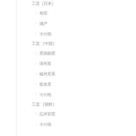
工芸［日本］
有田
瀬戸
その他
工芸 ［中国］
景徳鎮窯
漳州窯
磁州窯系
龍泉窯
その他
工芸 ［朝鮮］
広州官窯
その他