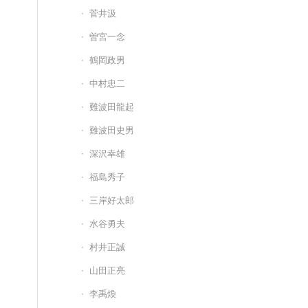
菅井汲
曽宮一念
鶴岡政男
中村忠二
難波田龍起
難波田史男
深沢幸雄
福島秀子
三岸好太郎
水谷勇夫
村井正誠
山田正亮
李禹煥