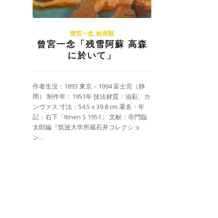
曽宮一念
,
絵画類
曾宮一念「残雪阿蘇 高森
に於いて」
作者生没：1893 東京 – 1994 富士宮（静
岡） 制作年：1951年 技法材質：油彩、カ
ンヴァス 寸法：54.5 x 39.8 cm 署名・年
記：右下「Itinen S 1951」 文献：寺門臨
太郎編『筑波大学所蔵石井コレクショ
ン…