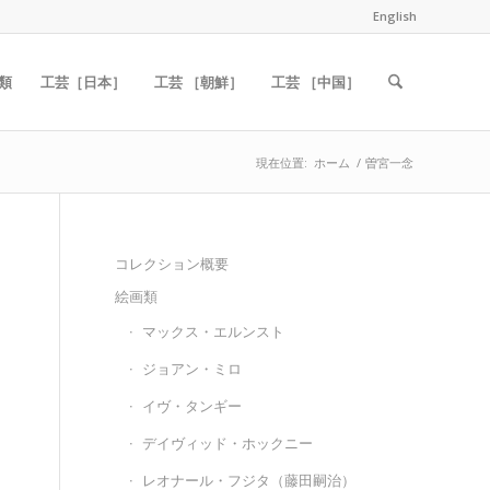
English
類
工芸［日本］
工芸 ［朝鮮］
工芸 ［中国］
現在位置:
ホーム
/
曽宮一念
コレクション概要
絵画類
マックス・エルンスト
ジョアン・ミロ
イヴ・タンギー
デイヴィッド・ホックニー
レオナール・フジタ（藤田嗣治）