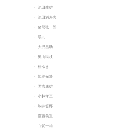
池田龍雄
池田満寿夫
猪熊弦一郎
瑛九
大沢昌助
奥山民枝
桂ゆき
加納光於
国吉康雄
小林孝亘
駒井哲郎
斎藤義重
白髪一雄