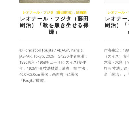
レオナール・フジタ（藤田嗣治）
,
絵画類
レオナール・
レオナール・フジタ（藤田
レオナー
嗣治）「靴を履き坐せる裸
嗣治）「
婦」
© Fondation Foujita / ADAGP, Paris &
作者生没：188
JASPAR, Tokyo, 2026 G4230 作者生没：
（スイス） 制
1886東京 - 1968チューリヒ(スイス) 制作
木炭・水彩［
年：1926年頃 技法材質：油彩、布 寸法：
打ち 寸法：81.
46.0×65.0cm 署名：画面右下に署名
名「嗣治」；「Fo
「Foujita[横書]…