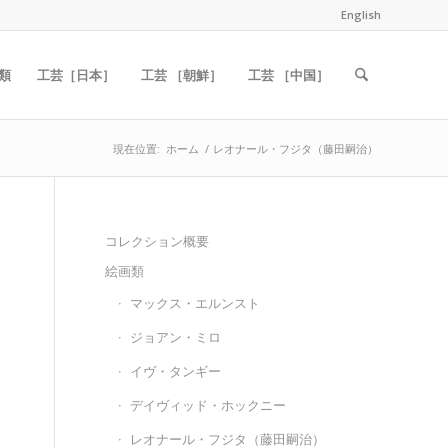
English
類
工芸［日本］
工芸 ［朝鮮］
工芸 ［中国］
現在位置:
ホーム
/
レオナール・フジタ（藤田嗣治）
コレクション概要
絵画類
マックス・エルンスト
ジョアン・ミロ
イヴ・タンギー
デイヴィッド・ホックニー
レオナール・フジタ（藤田嗣治）