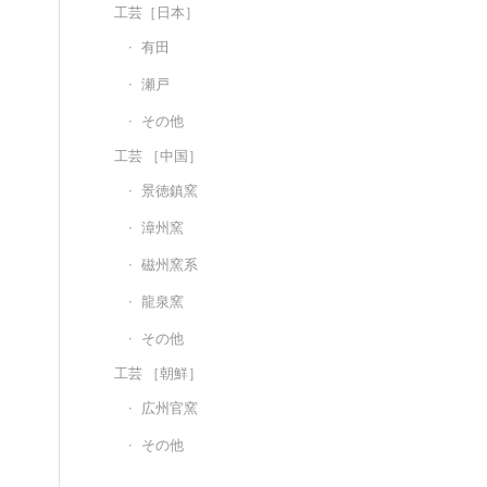
工芸［日本］
有田
瀬戸
その他
工芸 ［中国］
景徳鎮窯
漳州窯
磁州窯系
龍泉窯
その他
工芸 ［朝鮮］
広州官窯
その他