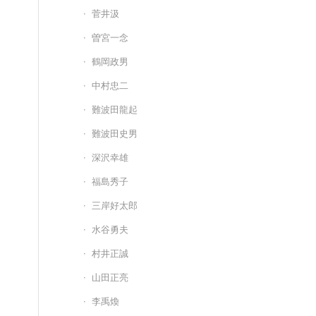
菅井汲
曽宮一念
鶴岡政男
中村忠二
難波田龍起
難波田史男
深沢幸雄
福島秀子
三岸好太郎
水谷勇夫
村井正誠
山田正亮
李禹煥