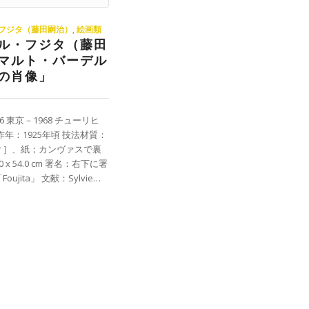
フジタ（藤田嗣治）
,
絵画類
ル・フジタ（藤田
マルト・バーデル
の肖像」
6 東京－1968 チューリヒ
作年：1925年頃 技法材質：
？］、紙；カンヴァスで裏
0 x 54.0 cm 署名：右下に署
ujita」 文献：Sylvie…