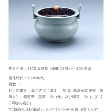
作者生没：1872 真壁郡下館町(茨城) − 1963 東京
製作時代：1920年代
員数：1
銘／箱書き：高台内に「波山」(刻印); 箱蓋表に墨書「青
磁香?」; 箱蓋裏に墨書「波山作」及び印章「波山」(白文
方印)[共箱か]
寸法(高×口径×底径)：9.8×11.9×5.4cm; 蓋口径10.0cm