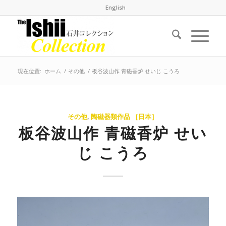
English
現在位置:
ホーム
/
その他
/
板谷波山作 青磁香炉 せいじ こうろ
その他
,
陶磁器類作品 ［日本］
板谷波山作 青磁香炉 せい
じ こうろ