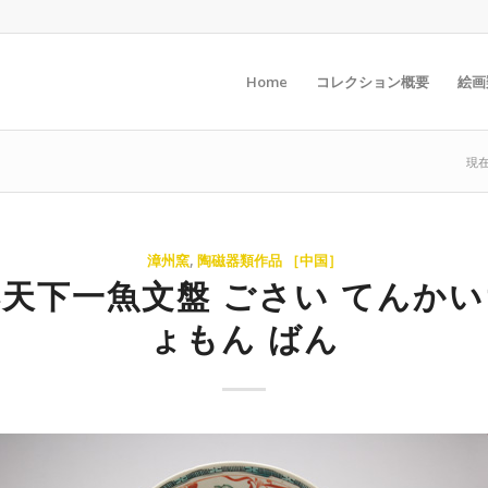
Home
コレクション概要
絵画
現在
漳州窯
,
陶磁器類作品 ［中国］
天下一魚文盤 ごさい てんか
ょもん ばん