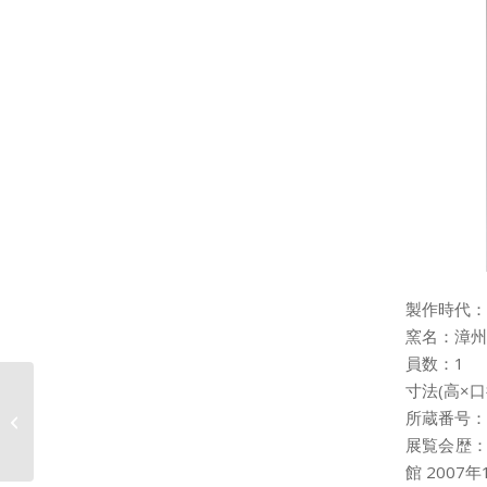
製作時代：
窯名：漳州
員数：1
寸法(高×口径×
五彩牡丹鳳凰文盤 ごさ
所蔵番号：20
い ぼたんほうおうもん
ばん
展覧会歴：
館 2007