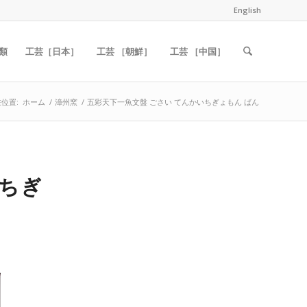
English
類
工芸［日本］
工芸 ［朝鮮］
工芸 ［中国］
位置:
ホーム
/
漳州窯
/
五彩天下一魚文盤 ごさい てんかいちぎょもん ばん
いちぎ