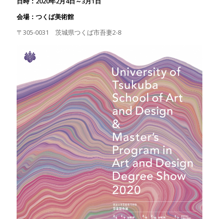
日時：2020
年
2
月
4
日～
3
月
1
日
会場：つくば美術館
〒
305-0031
茨城県つくば市吾妻
2-8