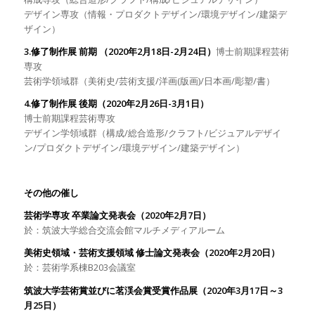
デザイン専攻（情報・プロダクトデザイン
/
環境デザイン
/
建築デ
ザイン）
3.
修了制作展
前期
（
2020
年
2
月
18
日
-2
月
24
日）
博士前期課程芸術
専攻
芸術学領域群（美術史
/
芸術支援
/
洋画(版画)
/
日本画
/
彫塑
/
書）
4.
修了制作展
後期（
2020
年
2
月
26
日
-3
月
1
日）
博士前期課程芸術専攻
デザイン学領域群（構成
/
総合造形
/
クラフト
/
ビジュアルデザイ
ン
/
プロダクトデザイン
/
環境デザイン
/
建築デザイン）
その他の催し
芸術学専攻
卒業論文発表会（
2020
年
2
月
7
日）
於：筑波大学総合交流会館マルチメディアルーム
美術史領域・芸術支援領域
修士論文発表会（
2020
年
2
月
20
日）
於：芸術学系棟
B203
会議室
筑波大学芸術賞並びに茗渓会賞受賞作品展（2020年
3
月
17
日～
3
月
25
日）