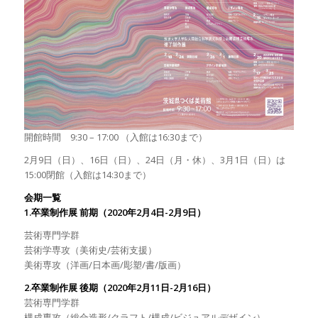
開館時間
9:30 – 17:00
（入館は
16:30
まで）
2
月
9
日（日）、
16
日（日）、
24
日（月・休）、
3
月
1
日（日）は
15:00
閉館（入館は
14:30
まで）
会期一覧
1.
卒業制作展
前期（
2020
年
2
月
4
日
-2
月
9
日）
芸術専門学群
芸術学専攻（美術史
/
芸術支援）
美術専攻（洋画
/
日本画
/
彫塑
/
書
/
版画）
2.
卒業制作展
後期（
2020
年
2
月
11
日
-2
月
16
日）
芸術専門学群
構成専攻（総合造形
/
クラフト
/
構成
/
ビジュアルデザイン）