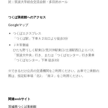
於：筑波大学総合交流会館・多目的ホール
つくば美術館へのアクセス
Googleマップ
つくばエクスプレス
「つくば駅」下車Ａ２出口より徒歩
3
分
ＪＲ常磐線
ひたち野うしく駅東口
/
荒川沖駅東口
/
土浦駅西口よりバス
「筑波大中央」行き、または「つくばセンター」行き乗車
「つくばセンター」下車 徒歩
3
分
※
できるだけ公共の交通機関をご利用ください。お車でご来館の
際は、指定駐車場「北
2
」「南２」をご利用ください。
関連
web
サイト
茨城県つくば美術館