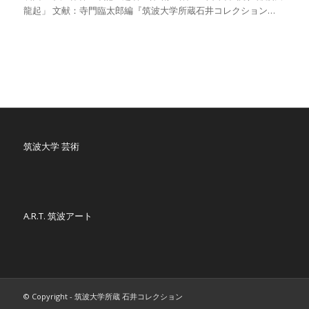
龍起」 文献：寺門臨太郎編『筑波大学所蔵石井コレクション…
筑波大学 芸術
A.R.T. 筑波アート
© Copyright - 筑波大学所蔵 石井コレクション