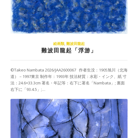
絵画類
,
難波田龍起
難波田龍起「浮游」
©Takeo Nambata 2026/JAA2600067 作者生没：1905旭川（北海
道）－1997東京 制作年：1993年 技法材質：水彩・インク、紙 寸
法：24.6×33.3cm 署名・年記等：右下に署名「Nambata」; 裏面
右下に「93.4.5」;…