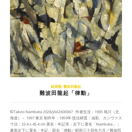
絵画類
,
難波田龍起
難波田龍起「律動」
©Takeo Nambata 2026/JAA2600067 作者生没：1905 旭川（北
海道）－ 1997 東京 制作年：1959年 技法材質：油彩、カンヴァス
寸法：33.4 x 45.4 cm 署名・年記等：左下に署名「Nambata」；
裏面左下に署名・年記・題名「律動／昭和三十四年六月／難波田