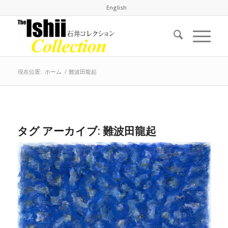
English
現在位置:
ホーム
/
難波田龍起
タグ アーカイブ:
難波田龍起