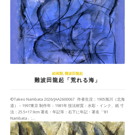
絵画類
,
難波田龍起
難波田龍起「荒れる海」
©Takeo Nambata 2026/JAA2600067 作者生没：1905旭川（北海
道）－1997東京 制作年：1981年 技法材質：水彩・インク、紙 寸
法：25.5×17.9cm 署名・年記等：右下に年記・署名「’81
Nambata」;…