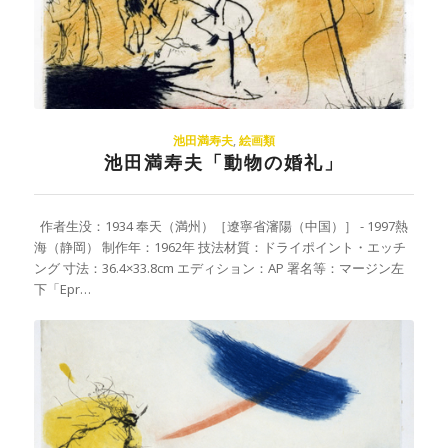
池田満寿夫
,
絵画類
池田満寿夫「動物の婚礼」
作者生没：1934 奉天（満州）［遼寧省瀋陽（中国）］ - 1997熱
海（静岡） 制作年：1962年 技法材質：ドライポイント・エッチ
ング 寸法：36.4×33.8cm エディション：AP 署名等：マージン左
下「Epr…