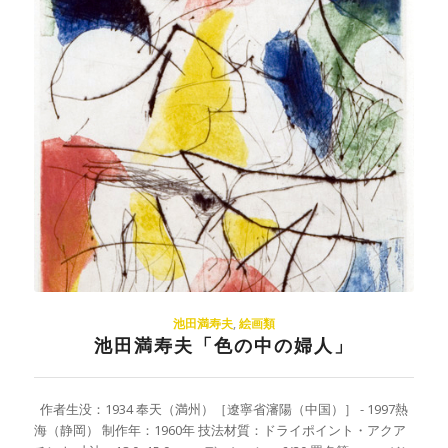
池田満寿夫
,
絵画類
池田満寿夫「色の中の婦人」
作者生没：1934 奉天（満州）［遼寧省瀋陽（中国）］ - 1997熱
海（静岡） 制作年：1960年 技法材質：ドライポイント・アクア