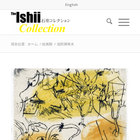
English
現在位置:
ホーム
/
絵画類
/
池田満寿夫