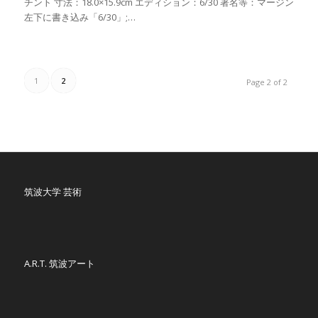
チント 寸法：18.0×15.9cm エディション：6/30 署名等：マージン
左下に書き込み「6/30」;…
1
2
Page 2 of 2
筑波大学 芸術
A.R.T. 筑波アート