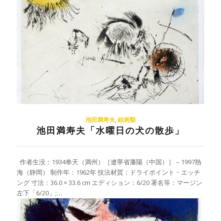
池田満寿夫
,
絵画類
池田満寿夫「水曜日の犬の散歩」
作者生没：1934奉天（満州）［遼寧省藩陽（中国）］－1997熱
海（静岡） 制作年：1962年 技法材質：ドライポイント・エッチ
ング 寸法：36.0 × 33.6 cm エディション：6/20 署名等：マージン
左下「6/20」;…