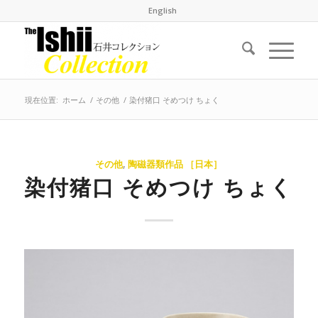
English
現在位置:
ホーム
/
その他
/
染付猪口 そめつけ ちょく
その他
,
陶磁器類作品 ［日本］
染付猪口 そめつけ ちょく