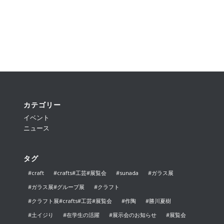
カテゴリー
イベント
ニュース
タグ
#craft
#crafts#工芸#展覧会
#sunada
#ガラス展
#ガラス展#グループ展
#クラフト
#クラフト展#crafts#工芸#展覧会
#作陶
#勝川夏樹
#土イジり
#在学生の活躍
#展示会のお知らせ
#展覧会