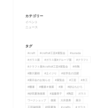
カテゴリー
イベント
ニュース
タグ
#craft
#crafts#工芸#展覧会
#sunada
#ガラス展
#ガラス展#グループ展
#クラフト
#クラフト展#crafts#工芸#展覧会
#作陶
#勝川夏樹
#土イジり
#在学生の活躍
#展示会のお知らせ
#展覧会
#工芸
#木工
#柵瀬
#柵瀬＃個展
#漆
#砂山ちひろ
#砂田夏海個展
#遠藤章子
#陶芸
ガラス
ワークショップ
個展
大井真希
展示
工芸論特講
砂田夏海
＃crafts
＃ガラス