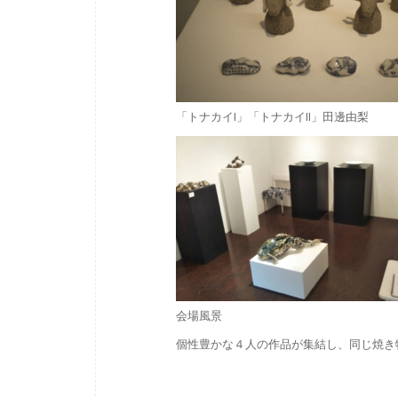
「トナカイI」「トナカイII」田邊由梨
会場風景
個性豊かな４人の作品が集結し、同じ焼き