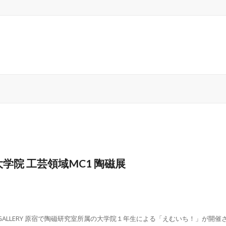
院 工芸領域MC1 陶磁展
TA GALLERY 原宿で陶磁研究室所属の大学院１年生による「えむいち！」が開催