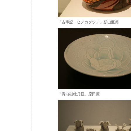
「古事記・ヒノカグツチ」影山亜美
「青白磁牡丹皿」原田薫