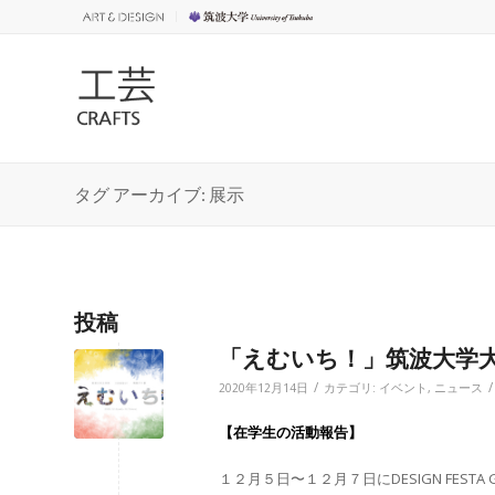
タグ アーカイブ: 展示
投稿
「えむいち！」筑波大学大学
/
/
2020年12月14日
カテゴリ:
イベント
,
ニュース
【在学生の活動報告】
１２月５日〜１２月７日にDESIGN FES