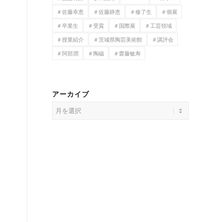
＃佐藤幸恵
＃佐藤静恵
＃修了生
＃個展
＃卒業生
＃受賞
＃国際展
＃工芸領域
＃授業紹介
＃茨城県陶芸美術館
＃講評会
＃阿部潤
＃陶磁
＃齋藤敏寿
アーカイブ