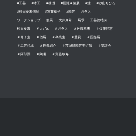
#工芸
#木工
#柵瀬
#柵瀬＃個展
#漆
#砂山ちひろ
#砂田夏海個展
#遠藤章子
#陶芸
ガラス
ワークショップ
個展
大井真希
展示
工芸論特講
砂田夏海
＃crafts
＃ガラス
＃佐藤幸恵
＃佐藤静恵
＃修了生
＃個展
＃卒業生
＃受賞
＃国際展
＃工芸領域
＃授業紹介
＃茨城県陶芸美術館
＃講評会
＃阿部潤
＃陶磁
＃齋藤敏寿