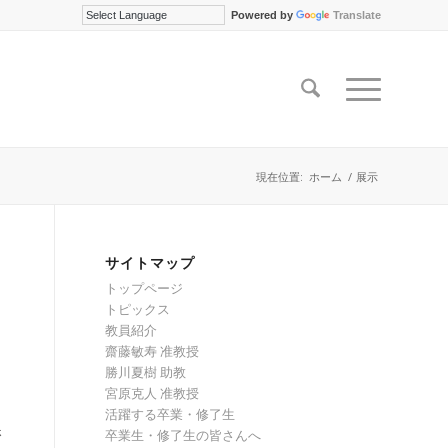
Powered by
Translate
現在位置:
ホーム
/
展示
サイトマップ
トップページ
トピックス
教員紹介
齋藤敏寿 准教授
勝川夏樹 助教
宮原克人 准教授
活躍する卒業・修了生
さ
卒業生・修了生の皆さんへ