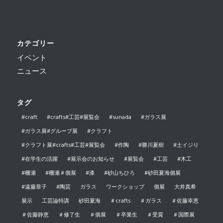
カテゴリー
イベント
ニュース
タグ
#craft
#crafts#工芸#展覧会
#sunada
#ガラス展
#ガラス展#グループ展
#クラフト
#クラフト展#crafts#工芸#展覧会
#作陶
#勝川夏樹
#土イジり
#在学生の活躍
#展示会のお知らせ
#展覧会
#工芸
#木工
#柵瀬
#柵瀬＃個展
#漆
#砂山ちひろ
#砂田夏海個展
#遠藤章子
#陶芸
ガラス
ワークショップ
個展
大井真希
展示
工芸論特講
砂田夏海
＃crafts
＃ガラス
＃佐藤幸恵
＃佐藤静恵
＃修了生
＃個展
＃卒業生
＃受賞
＃国際展