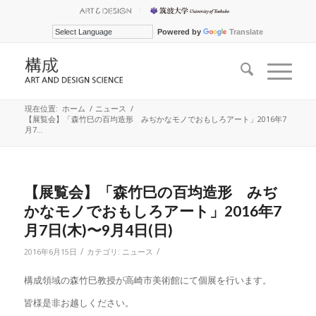
Powered by
Translate
現在位置:
ホーム
/
ニュース
/
【展覧会】「森竹巳の百均造形 みぢかなモノでおもしろアート」2016年7
月7...
【展覧会】「森竹巳の百均造形 みぢ
かなモノでおもしろアート」2016年7
月7日(木)〜9月4日(日)
/
/
2016年6月15日
カテゴリ:
ニュース
構成領域の森竹巳教授が高崎市美術館にて個展を行います。
皆様是非お越しください。