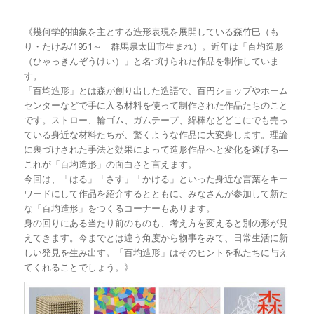
《幾何学的抽象を主とする造形表現を展開している森竹巳（も
り・たけみ/1951～ 群馬県太田市生まれ）。近年は「百均造形
（ひゃっきんぞうけい）」と名づけられた作品を制作していま
す。
「百均造形」とは森が創り出した造語で、百円ショップやホーム
センターなどで手に入る材料を使って制作された作品たちのこと
です。ストロー、輪ゴム、ガムテープ、綿棒などどこにでも売っ
ている身近な材料たちが、驚くような作品に大変身します。理論
に裏づけされた手法と効果によって造形作品へと変化を遂げる―
これが「百均造形」の面白さと言えます。
今回は、「はる」「さす」「かける」といった身近な言葉をキー
ワードにして作品を紹介するとともに、みなさんが参加して新た
な「百均造形」をつくるコーナーもあります。
身の回りにある当たり前のものも、考え方を変えると別の形が見
えてきます。今までとは違う角度から物事をみて、日常生活に新
しい発見を生み出す。「百均造形」はそのヒントを私たちに与え
てくれることでしょう。》