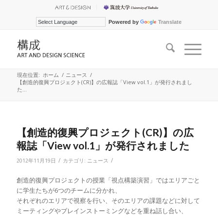
Powered by
Translate
現在位置:
ホーム
/
ニュース
/
【創造的復興プロジェクト(CR)】の広報誌「View vol.1」が発行されまし
た...
【創造的復興プロジェクト(CR)】の広
報誌「View vol.1」が発行されました
/
/
2012年11月19日
カテゴリ:
ニュース
創造的復興プロジェクトの授業「視点構築演習」ではエリアごと
に学生たちが6つのチームに分かれ、
それぞれのエリアで視察を行い、そのエリアの課題などに対して
ミーティングやブレインストーミングなどを重ね話し合い、