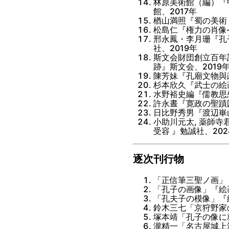
林原美術館（編）『
館、2017年
楢山満照『蜀の美術
松島仁『権力の肖像
邢永鳳・李月珊『孔
社、2019年
斯文会財団創立百年
跡』斯文会、2019
陳芳妹『孔廟文物與
杉本欣久『武士の絵画
水野裕史編『儒教思
許永晝『寛政の聖蹟
日比野秀男『渡辺崋
小助川元太, 薬師寺
受容 』勉誠社、202
逐次刊行物
「正信筆三聖ノ画」『
「孔子の画像」『絵画
「孔夫子の模像」『絵
鈴木三七「京狩野家の古
塚本靖「孔子の像に
瀧精一「名古屋城上洛