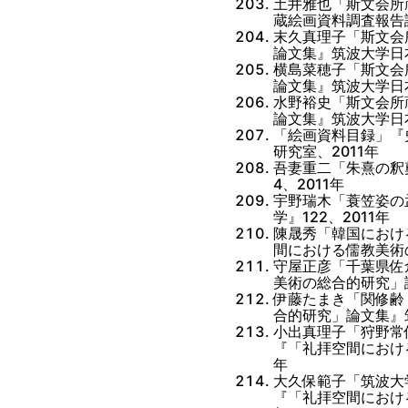
土井雅也「斯文会所
蔵絵画資料調査報告
末久真理子「斯文会
論文集』筑波大学日本
横島菜穂子「斯文会
論文集』筑波大学日本
水野裕史「斯文会所
論文集』筑波大学日本
「絵画資料目録」『
研究室、2011年
吾妻重二「朱熹の釈
4、2011年
宇野瑞木「蓑笠姿の
学』122、2011年
陳晟秀「韓国におけ
間における儒教美術
守屋正彦「千葉県佐
美術の総合的研究」
伊藤たまき「関修齢
合的研究」論文集』
小出真理子「狩野常
『「礼拝空間におけ
年
大久保範子「筑波大
『「礼拝空間におけ