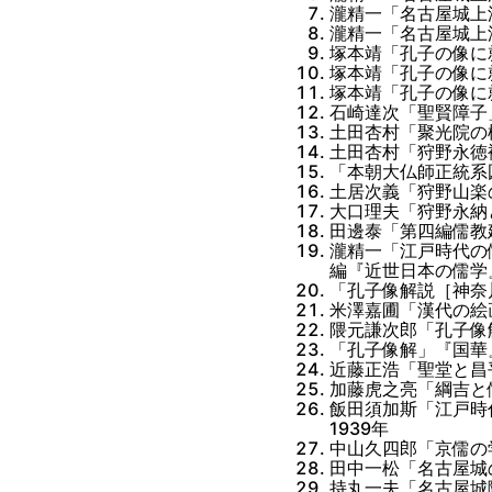
瀧精一「名古屋城上洛
瀧精一「名古屋城上洛
塚本靖「孔子の像に就
塚本靖「孔子の像に就
塚本靖「孔子の像に
石崎達次「聖賢障子」
土田杏村「聚光院の松
土田杏村「狩野永徳襖
「本朝大仏師正統系図
土居次義「狩野山楽の
大口理夫「狩野永納
田邊泰「第四編儒教
瀧精一「江戸時代の
編『近世日本の儒学』
「孔子像解説［神奈川
米澤嘉圃「漢代の絵
隈元謙次郎「孔子像解
「孔子像解」『国華』
近藤正浩「聖堂と昌
加藤虎之亮「綱吉と
飯田須加斯「江戸時
1939年
中山久四郎「京儒の
田中一松「名古屋城の
持丸一夫「名古屋城障