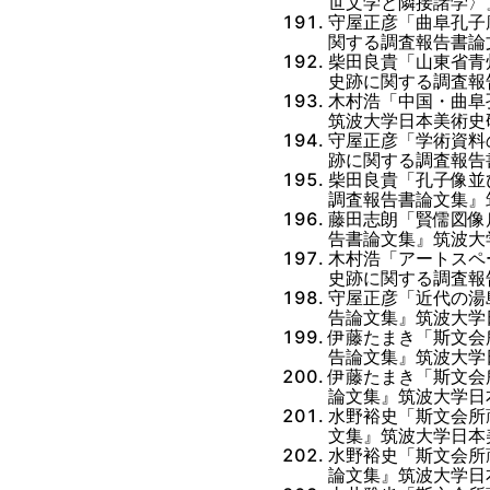
世文学と隣接諸学〉』
守屋正彦「曲阜孔子
関する調査報告書論
柴田良貴「山東省青
史跡に関する調査報
木村浩「中国・曲阜
筑波大学日本美術史研
守屋正彦「学術資料
跡に関する調査報告
柴田良貴「孔子像並
調査報告書論文集』
藤田志朗「賢儒図像
告書論文集』筑波大
木村浩「アートスペ
史跡に関する調査報
守屋正彦「近代の湯
告論文集』筑波大学日
伊藤たまき「斯文会
告論文集』筑波大学日
伊藤たまき「斯文会
論文集』筑波大学日本
水野裕史「斯文会所
文集』筑波大学日本美
水野裕史「斯文会所
論文集』筑波大学日本