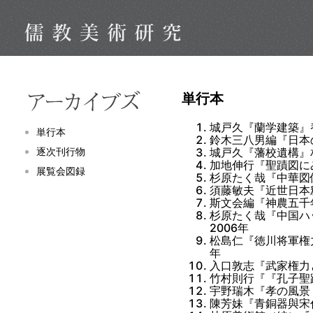
単行本
城戸久『蘭学建築』養
単行本
鈴木三八男編『日本
逐次刊行物
城戸久『藩校遺構』相
加地伸行『聖蹟図に
展覧会図録
杉原たく哉『中華図
須藤敏夫『近世日本
斯文会編『神農五千
杉原たく哉『中国ハ
2006年
松島仁『徳川将軍権
年
入口敦志『武家権力
竹村則行『『孔子聖
宇野瑞木『孝の風景
陳芳妹『青銅器與宋