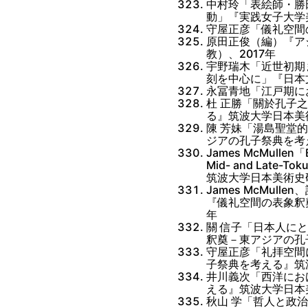
中村玲「表絵師・勝
動」『実践女子大学美
守屋正彦「儀礼空間の
原田正俊（編）『アジ
教）、2017年
宇野瑞木「近世初期
刻を中心に」『日本
永冨青地「江戸期に
杜 正勝「關於孔子
る』筑波大学日本美術
陳 芳妹「湯島聖堂
ジアの孔子祭典を考
James McMullen「Em
Mid- and Lat
筑波大学日本美術史研
James McMu
『儀礼空間の表象釈
年
關 信子「日本人に
釈奠－東アジアの孔
守屋正彦「礼拝空間
子祭典を考える』筑
井川義次「西洋にお
える』筑波大学日本美
秋山 学「哲人と政