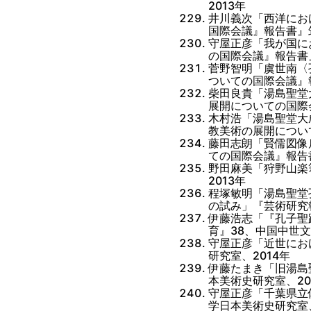
2013年
井川義次「西洋にお
国際会議』報告書』
守屋正彦「我が国に
の国際会議』報告書
菅野智明「虞世南〈
ついての国際会議』
柴田良貴「湯島聖堂
展開についての国際
木村浩「湯島聖堂大
教美術の展開につい
藤田志朗「賢儒図像
ての国際会議』報告
野田麻美「狩野山楽
2013年
程塚敏明「湯島聖堂
の試み」『芸術研究報
伊藤浩志「『孔子聖
育』38、中国中世文
守屋正彦「近世にお
研究室、2014年
伊藤たまき「旧湯島
本美術史研究室、20
守屋正彦「千葉県立
学日本美術史研究室、