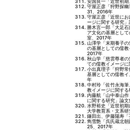
安国良一「近世初期
守屋正彦「狩野探幽
31、2016年
守屋正彦「近世にお
ージに関する研究」論
勝木言一郎「大足石
ア文化の基層として
室、2017年
山澤学「末期養子の
の基層としての儒教
2017年
秋山学「慈雲尊者の
ての儒教イメージに関
小出真理子「狩野常
基層としての儒教イメ
年
中村玲「佐竹永海筆
教イメージに関する研
内藤航「山中泰山作
に関する研究」論文集
水野裕史「近世初期
大学教育系・文系研究
鎌田出、伊藤陽寿「孔
雋雪艶「呉氏蔵北朝
25、2017年