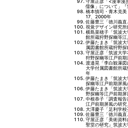
守屋正彦「<漫筆漫
儒像」について」『筑
橋本慎司・青木克美
17、2000年
佐藤豊三「徳川義直
視覚デザイン研究所
横島菜穂子「筑波大
館所蔵狩野探幽等江
伊藤たまき「筑波大
属図書館所蔵狩野探
守屋正彦「筑波大学
狩野探幽等江戸前期
渡邉晃「李白観瀑図
大学付属図書館所蔵
年
伊藤たまき「筑波大
探幽等江戸前期屏風
伊藤たまき「筑波大
野探幽等江戸前期屏
中根恭子「調査報告
江戸前期屏風の研究
大澤慶子「足利学校
佐藤豊三「徳川義直
守屋正彦「美術資料
聖堂の研究』筑波大