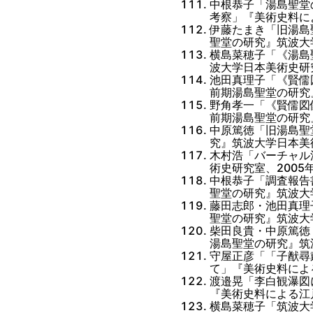
中根恭子「湯島聖堂
考察」『美術史料に
伊藤たまき「旧湯島
聖堂の研究』筑波大
横島菜穂子「《湯島
波大学日本美術史研究
池田真理子「《賢儒
前期湯島聖堂の研究
野角孝一「《賢儒図
前期湯島聖堂の研究
中原篤徳「旧湯島聖
究』筑波大学日本美術
木村浩「バーチャル
術史研究室、2005
中根恭子「調査報告
聖堂の研究』筑波大
藤田志郎・池田真理
聖堂の研究』筑波大
柴田良貴・中原篤徳
湯島聖堂の研究』筑
守屋正彦「「子猷尋
て」『美術史料によ
渡邉晃「李白観瀑図
『美術史料による江
横島菜穂子「筑波大