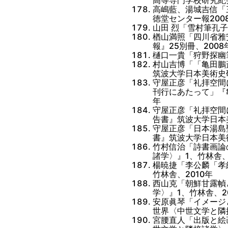
高嶋藍、湯城吉信「
徳堂センター報2008
山田 烈「雪村筆孔子
楢山満照「四川省雅
報』25別冊、2008
樋口一貴「狩野探幽
村山吉博「「亀田鵬
筑波大学日本美術史研
守屋正彦「礼拝空間
刊行にあたって」『
年
守屋正彦「礼拝空間
告書』筑波大学日本美
守屋正彦「日本湯島
書』筑波大学日本美術
竹村信治「詩書画論
諸学〉』1、竹林舎、
楊暁捷「李公麟「孝
竹林舎、2010年
西山克「朝鮮甘露幀
学〉』1、竹林舎、2
安原眞琴「イメージ
世界〈中世文学と隣接
宮腰直人「出版と絵