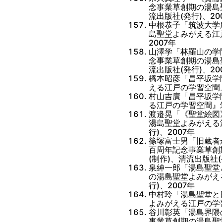
念事業草創期の湯島
流出版社(発行)、20
中根恭子「筑波大学
島聖堂よみがえる江
2007年
山澤学「林羅山の学
念事業草創期の湯島
流出版社(発行)、20
橋本昭彦「昌平坂学
える江戸の学習空間』
村山吉廣「昌平坂学
る江戸の学習空間』筑
渡邉晃「《聖堂絵図
湯島聖堂よみがえる
行)、2007年
篠塚富士男「旧蔵者
百周年記念事業草創
(制作)、清流出版社(
泉紳一郎「湯島聖堂
の湯島聖堂よみがえ
行)、2007年
中村玲「湯島聖堂と
よみがえる江戸の学習
谷川彰英「湯島界隈
事業草創期の湯島聖