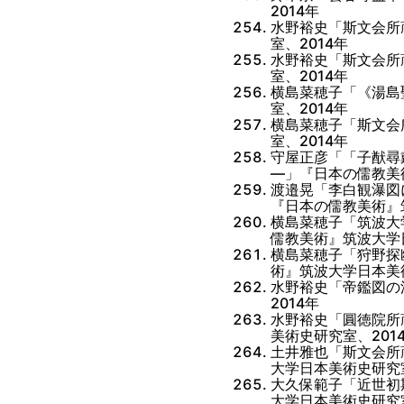
2014年
水野裕史「斯文会所
室、2014年
水野裕史「斯文会所
室、2014年
横島菜穂子「《湯島
室、2014年
横島菜穂子「斯文会
室、2014年
守屋正彦「「子猷尋
―」『日本の儒教美
渡邉晃「李白観瀑図
『日本の儒教美術』
横島菜穂子「筑波大
儒教美術』筑波大学
横島菜穂子「狩野探
術』筑波大学日本美術
水野裕史「帝鑑図の
2014年
水野裕史「圓徳院所
美術史研究室、201
土井雅也「斯文会所
大学日本美術史研究室
大久保範子「近世初
大学日本美術史研究室