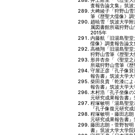
査報告論文集』筑波
大﨑綾子「狩野山雪
筆《歴聖大儒像》調
趙暁雪「筑波大学附
属図書館所蔵狩野山
2015年
内藤航「旧湯島聖堂
儒像》調査報告論文
高橋翔「旧湯島聖堂
狩野山雪筆《歴聖大
形井杏奈「《聖堂之
所蔵狩野山雪筆《歴
守屋正彦「孔子像袞
報告書』筑波大学大
柴田良貴「乾漆によ
報告書』筑波大学大
木村浩「孔子坐像の
元研究成果報告書』
程塚敏明「湯島聖堂
『孔子像復元研究成
程塚敏明・藤田志朗
元研究成果報告書』
藤田志朗・菅野智明
書』筑波大学大学院彫