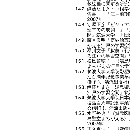
教絵画に関する研究
伊藤たまき・中根恭
告書」『「江戸前期
2007年
守屋正彦「ビジュア
聖堂での展開―」『
間』筑波大学・財団法
藤堂良明「嘉納治五
がえる江戸の学習空間
翠川文子「釈奠（孔
る江戸の学習空間』筑
横島菜穂子「《湯島
よみがえる江戸の学習
筑波大学大学院彫塑
活百周年記念事業草
(制作)、清流出版社(
伊藤たまき「湯島聖
江戸の学習空間』筑波
筑波大学大学院日本
復活百周年記念事業
会(制作)、清流出版社
水野裕史「《賢儒図
島聖堂よみがえる江
2007年
末久真理子「《賢儒