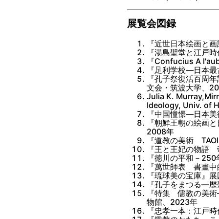
展覧会図録
『近世日本絵画と画
『湯島聖堂と江戸時
『Confucius A l
『足利学校―日本最
『孔子祭復活百周年
文会・筑波大学、20
Julia K. Murray,Mir
Ideology, Univ. of 
『中国憧憬―日本美
『朝鮮王朝の絵画と
2008年
『道教の美術 TAO
『王と王妃の物語 
『徳川の平和－250
『萬世師表 書畫中
『琉球美の宝庫』展
『孔子をまつる―歴
『特集 儒教の美術
物館、2023年
『忠孝一本：江戸時