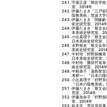
守屋正彦「閑谷学校
室、2014年
伊藤たまき「江戸前
儒教美術』筑波大学
伊藤たまき「関修齢
術史研究室、2014
伊藤たまき「斯文会
本美術史研究室、20
小出真理子「斯文会
日本美術史研究室、2
水野裕史「斯文会所
美術史研究室、201
中村玲「狩野探幽筆
日本美術史研究室、2
中村玲「勝田竹翁筆
術史研究室、2014
中根恭子「湯島聖堂
考察―」『日本の儒
小出真理子「狩野常
『日本の儒教美術』
伊藤たまき「斯文会
究室、2014年
伊藤加奈子「狩野探
室、2014年
鈴木京「雲谷等益筆