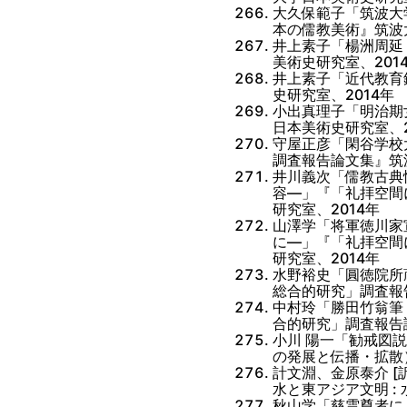
大久保範子「筑波大
本の儒教美術』筑波
井上素子「楊洲周延
美術史研究室、201
井上素子「近代教育
史研究室、2014年
小出真理子「明治期
日本美術史研究室、2
守屋正彦「閑谷学校
調査報告論文集』筑
井川義次「儒教古典
容―」『「礼拝空間
研究室、2014年
山澤学「将軍徳川家
に―」『「礼拝空間
研究室、2014年
水野裕史「圓徳院所
総合的研究」調査報
中村玲「勝田竹翁筆
合的研究」調査報告
小川 陽一「勧戒図
の発展と伝播・拡散）
計文淵、金原泰介 [
水と東アジア文明 :
秋山学「慈雲尊者に