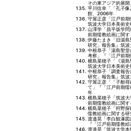
その東アジア的展開
平川信幸「「孔子像
館、2006年
守屋正彦「江戸前期
筑波大学日本美術史研
山澤学「昌平坂学問
前期儒教絵画に関す
伊藤たまき「旧湯島
研究」報告集』筑波
中根恭子「湯島聖堂
考察」『「江戸前期
横島菜穂子「《湯島
筑波大学日本美術史研
中根恭子「調査報告
研究」報告集』筑波
守屋正彦「「子猷尋
て」『「江戸前期儒
年
横島菜穂子「筑波大
前期儒教絵画に関す
横島菜穂子「狩野探
儒教絵画に関する研
渡邉晃「李白観瀑図
『「江戸前期儒教絵
渡邉晃「筑波大学本