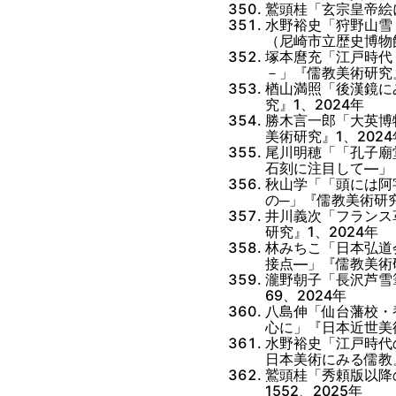
鷲頭桂「玄宗皇帝絵
水野裕史「狩野山雪
（尼崎市立歴史博物
塚本麿充「江戸時代
－」『儒教美術研究』
楢山満照「後漢鏡に
究』1、2024年
勝木言一郎「大英博物館
美術研究』1、2024
尾川明穂「「孔子廟
石刻に注目して―」『
秋山学「「頭には阿
の─」『儒教美術研究
井川義次「フランス
研究』1、2024年
林みちこ「日本弘道
接点―」『儒教美術研
瀧野朝子「長沢芦雪
69、2024年
八島伸「仙台藩校・
心に」『日本近世美術
水野裕史「江戸時代
日本美術にみる儒教
鷲頭桂「秀頼版以降
1552、2025年