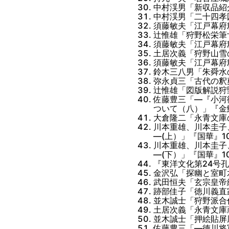
中村渓男「新収品紹介
中村渓男「二十四孝図
須藤敏夫「江戸幕府釈
辻惟雄「狩野松栄筆廿
須藤敏夫「江戸幕府
土居次義「狩野山雪
須藤敏夫「江戸幕府
鈴木三八男「朱舜水
弥永貞三「古代の釈
辻惟雄「図版解説狩野
佐藤豊三「―『小河
ついて（八）」『金鯱
大倉隆二「永青文庫の
川本重雄、川本圭子
―(上）」『国華』10
川本重雄、川本圭子
―(下）」『国華』10
『東洋文化第24号孔
金沢弘「探幽と室町水
武田恒夫「玄宗皇帝絵
跡部佳子「徳川義直
並木誠士「狩野派合
土居次義「永青文庫
並木誠士「押絵貼屏風
佐藤豊三「―徳川将