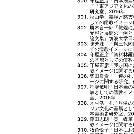
守屋正彦「日本湯島
『「東アジア文化の
研究室、2016年
秋山学「義浄と慈雲
しての儒教イメージ
勝木言一郎「敦煌に
受容と展開の一例と
論文集』筑波大学日
陳芳妹「「與三代同
ての儒教イメージに
守屋正彦「資料林羅
の基層としての儒教
守屋正彦「我が国に
教イメージに関する
柴田良貴「一連の孔
ージに関する研究」
程塚敏明「日本画の
層としての儒教イメ
室、2016年
木村浩「孔子座像の
ジア文化の基層とし
本美術史研究室、20
藤田志朗「英一蝶筆
教イメージに関する
牧角悦子「日本にお