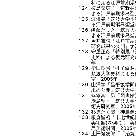
料による江戸前期湯
横島菜穂子「狩野探
よる江戸前期湯島聖
渡邉晃「筑波大学本
る江戸前期湯島聖堂
伊藤たまき「筑波大
よる江戸前期湯島聖
今井雅晴「江戸前期
研究成果の公開』筑
守屋正彦「特別展《
史料による復元研究
年
柴田良貴「孔子像お
筑波大学史料による
室、2005年
山澤学「昌平坂学問
果の公開』筑波大学
篠塚富士男「図書館
湯島聖堂―筑波大学
術史研究室、2005
杉原たく哉「神農像
板倉聖哲「十七世紀
美術館)を例に (「
島美術財団、2005
土田健次郎「「治統