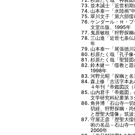
並木誠士「近世初期に
山本泰一「水陸画“中
翠川文子「第六部儒
ケンダール・Ｈ・ブ
文堂出版、1995年
鬼原敏枝「狩野探幽
三山進「近世七条仏
年
山本泰一「尾張徳川
杉原たく哉「孔子像
杉原たく哉「聖賢図
鈴木健一「儒教と題
1998年
河野元昭「探幽と名
森上修「古活字本あ
４年刊『帝鑑図説（和
山内君子「帝鑑図」
文学研究科紀要第３分
角井博「石山寺一切
切経、狩野探幽・尚
と歴聖大儒像』筑波
守屋正彦「歴聖大儒
術の名品－石山寺一
2000年