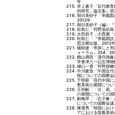
年
井上素子「近代教育
的研究」論文集』筑
朝日美砂子「帝鑑図
2012年
朝日美砂子（編）『
松島仁「狩野派絵画
太田昌子，大西廣「
松島仁「『帝鑑図説
思文閣出版、2012
楊暁捷「帝誅しと帝
ォーラム』254、20
楢山満照「漢代画像
学會津八一記念博物
樋口一貴「狩野探幽
中川健造「中国近代
開についての国際会
于明新「現代中国に
教美術の展開につい
王祥齢「「注、疏、
の展開についての国
劉梅琴「〈孔子像〉
についての国際会議
陳晟秀「韓国におけ
アにおける儒教美術