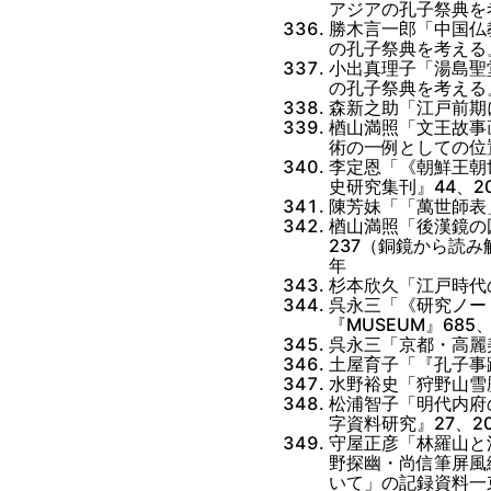
アジアの孔子祭典を
勝木言一郎「中国仏
の孔子祭典を考える
小出真理子「湯島聖
の孔子祭典を考える
森新之助「江戸前期
楢山満照「文王故事画
術の一例としての位
李定恩「《朝鮮王朝
史研究集刊』44、20
陳芳妹「「萬世師表
楢山満照「後漢鏡の
237（銅鏡から読
年
杉本欣久「江戸時代の
呉永三「《研究ノー
『MUSEUM』685、
呉永三「京都・高麗
土屋育子「『孔子事
水野裕史「狩野山雪歴
松浦智子「明代内府
字資料研究』27、20
守屋正彦「林羅山と
野探幽・尚信筆屏風
いて」の記録資料一束