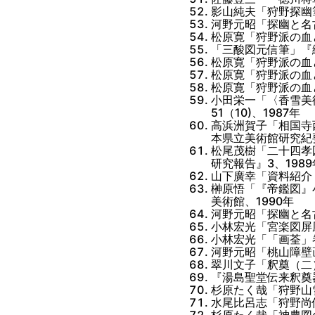
影山純夫「狩野探幽筆
河野元昭「探幽と名
松原寛「狩野派の血と
「三酸図元信筆」『絵
松原寛「狩野派の血と
松原寛「狩野派の血と
松原寛「狩野派の血と
小田栄一「〈香雪美
51（10)、1987年
高浜洲賀子「相国寺
本県立美術館研究紀要
松尾茂樹「二十四孝
研究報告』3、1989
山下廣幸「資料紹介
榊原悟「『帝鑑図』
美術館、1990年
河野元昭「探幽と名
小林宏光「宮楽図屏風
小林宏光「「画荃」
河野元昭「桃山障壁
翠川文子「釈奠（二）
『湯島聖堂伝来釈奠
杉原たく哉「狩野山
水尾比呂志「狩野尚信
杉原たく哉「神農図