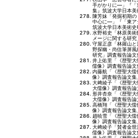
手がかりに―」『「
集』筑波大学日本美術
陳芳妹「発掘初期の
中心に―」『「東ア
筑波大学日本美術史研
水野裕史「林原美術
メージに関する研究
守屋正彦「林羅山と
野探幽・尚信筆屏風
研究」調査報告論文
井上佑里「《歴聖大
儒像》調査報告論文
内藤航「《歴聖大儒
像》調査報告論文集
大﨑綾子「《歴聖大
大儒像》調査報告論
形井杏奈「《歴聖大
大儒像》調査報告論
高橋翔「《歴聖大儒
像》調査報告論文集
趙暁雪「《歴聖大儒
像》調査報告論文集
大﨑綾子「賛者金世
儒像》調査報告論文
井上佑里「《歴聖大