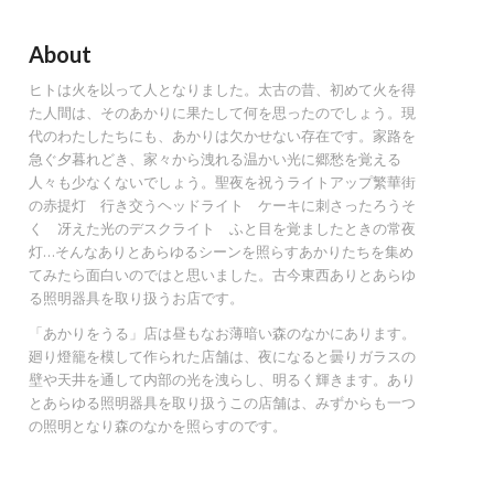
About
ヒトは火を以って人となりました。太古の昔、初めて火を得
た人間は、そのあかりに果たして何を思ったのでしょう。現
代のわたしたちにも、あかりは欠かせない存在です。家路を
急ぐ夕暮れどき、家々から洩れる温かい光に郷愁を覚える
人々も少なくないでしょう。聖夜を祝うライトアップ繁華街
の赤提灯 行き交うヘッドライト ケーキに刺さったろうそ
く 冴えた光のデスクライト ふと目を覚ましたときの常夜
灯…そんなありとあらゆるシーンを照らすあかりたちを集め
てみたら面白いのではと思いました。古今東西ありとあらゆ
る照明器具を取り扱うお店です。
「あかりをうる」店は昼もなお薄暗い森のなかにあります。
廻り燈籠を模して作られた店舗は、夜になると曇りガラスの
壁や天井を通して内部の光を洩らし、明るく輝きます。あり
とあらゆる照明器具を取り扱うこの店舗は、みずからも一つ
の照明となり森のなかを照らすのです。