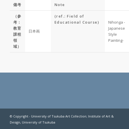
備考
Note
（参
(ref.: Field of
考：
Educational Course)
Nihonga -
教育
Japanese
日本画
課程
Style
領
Painting-
域）
© Copyright - University of Tsukuba Art Collection; Institute of Art &
Design, University of Tsukuba