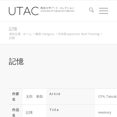
記憶
現在位置:
ホーム
/
種別 Category
/
日本画 Japanese Style Painting
/
記憶
記憶
作家
Artist
太田 泰助
OTA, Taisu
名
作品
Title
記憶
memory
名