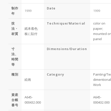
制作
Date
1999
1999
年
技
Technique/Material
color on
法・
紙本着色;
paper;
材質
板に貼付
mounted o
panel
寸
Dimensions/Duration
法、
時間
等
種別
Category
Painting/Tw
絵画
dimentional
Work
資産
A645-
A645-
台帳
000432.000
000432.000
番号