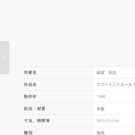
車(Car)
作家名
緒賀 岳志
作品名
スプートニクポータ
制作年
1998
技法・材質
木版
寸法、時間等
29.5×21.0 cm
種別
版画