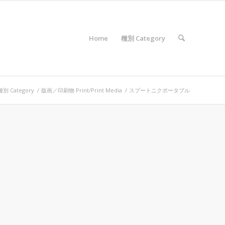
Home
種別 Category
種別 Category
/
版画／印刷物 Print/Print Media
/
スプートニクポータブル