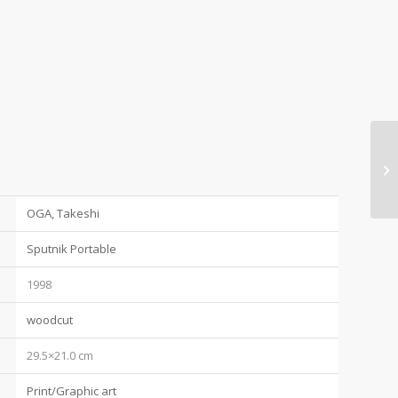
OGA, Takeshi
Sputnik Portable
1998
woodcut
29.5×21.0 cm
Print/Graphic art