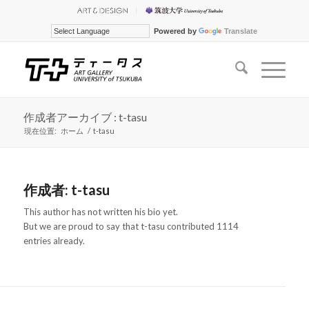
Powered by
Translate
作成者アーカイブ : t-tasu
現在位置:
ホーム
/
t-tasu
作成者:
t-tasu
This author has not written his bio yet.
But we are proud to say that
t-tasu
contributed 1114
entries already.