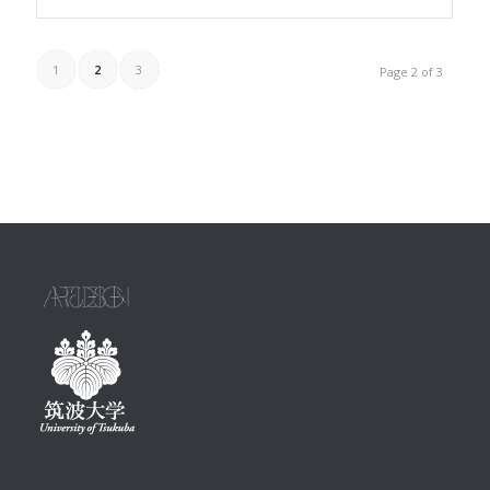
1
2
3
Page 2 of 3